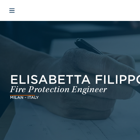
Skip to main content
Skip to menu
Skip to footer
Open mobile navigation
ELISABETTA FILIPP
Fire Protection Engineer
MILAN - ITALY