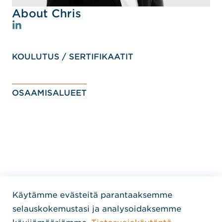
About Chris
KOULUTUS / SERTIFIKAATIT
OSAAMISALUEET
Käytämme evästeitä parantaaksemme
Home Jensen Hughes Finni
selauskokemustasi ja analysoidaksemme
SEURAA MEITÄ