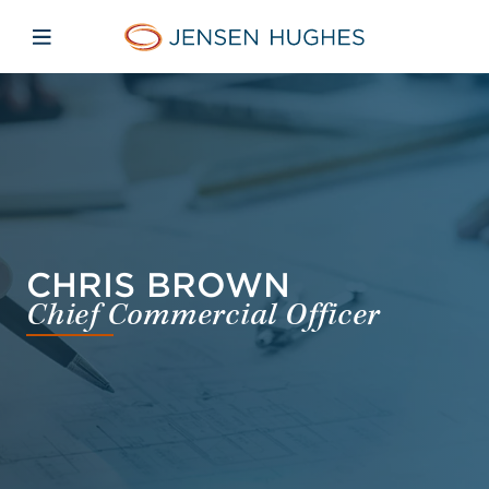
Skip to main content
Skip to menu
Skip to footer
Jensen Hughes Finnish
Avaa mobiilinavigaatio
CHRIS BROWN
Chief Commercial Officer