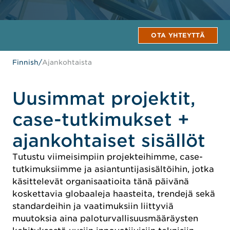
OTA YHTEYTTÄ
Finnish
/
Ajankohtaista
Uusimmat projektit,
case-tutkimukset +
ajankohtaiset sisällöt
Tutustu viimeisimpiin projekteihimme, case-
tutkimuksiimme ja asiantuntijasisältöihin, jotka
käsittelevät organisaatioita tänä päivänä
koskettavia globaaleja haasteita, trendejä sekä
standardeihin ja vaatimuksiin liittyviä
muutoksia aina paloturvallisuusmääräysten