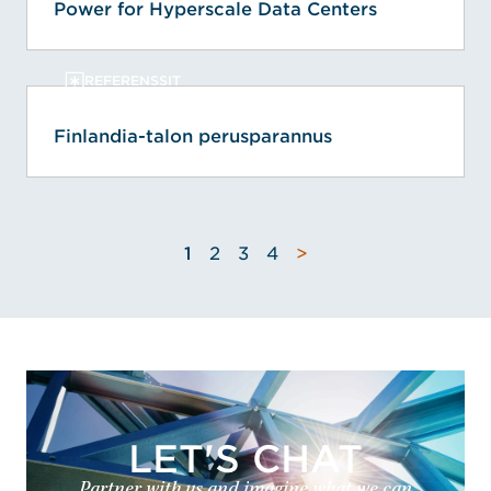
Power for Hyperscale Data Centers
REFERENSSIT
Finlandia-talon perusparannus
1
2
3
4
>
LET'S CHAT
Partner with us and imagine what we can