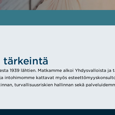
 tärkeintä
esta 1939 lähtien. Matkamme alkoi Yhdysvalloista ja
intohimomme kattavat myös esteettömyyskonsultoinni
innan, turvallisuusriskien hallinnan sekä palveluidemm