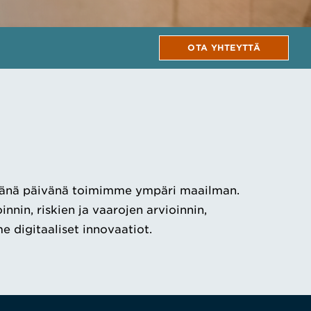
OTA YHTEYTTÄ
 tänä päivänä toimimme ympäri maailman.
n, riskien ja vaarojen arvioinnin,
e digitaaliset innovaatiot.