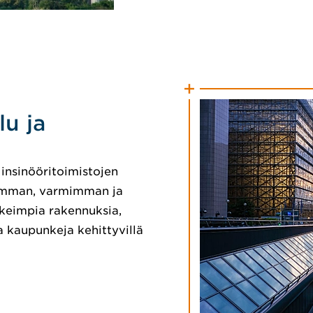
u ja
insinööritoimistojen
simman, varmimman ja
rkeimpia rakennuksia,
a kaupunkeja kehittyvillä