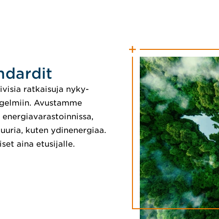
ndardit
isia ratkaisuja nyky-
ngelmiin. Avustamme
 energiavarastoinnissa,
uuria, kuten ydinenergiaa.
t aina etusijalle.