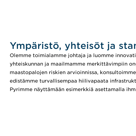
Ympäristö, yhteisöt ja sta
Olemme toimialamme johtaja ja luomme innovatiiv
yhteiskunnan ja maailmamme merkittävimpiin o
maastopalojen riskien arvioinnissa, konsultoimme
edistämme turvallisempaa hiilivapaata infrastrukt
Pyrimme näyttämään esimerkkiä asettamalla ihmise