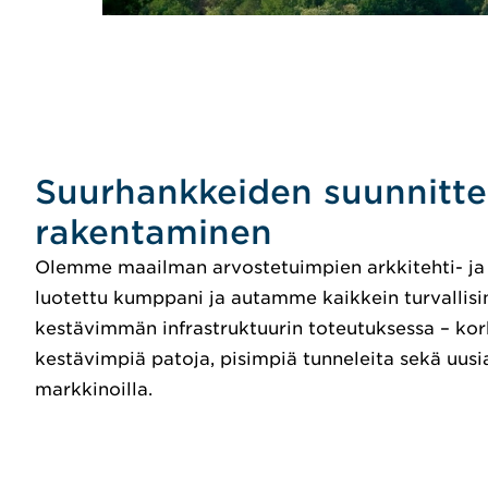
Suurhankkeiden suunnittel
rakentaminen
Olemme maailman arvostetuimpien arkkitehti- ja 
luotettu kumppani ja autamme kaikkein turvalli
kestävimmän infrastruktuurin toteutuksessa – ko
kestävimpiä patoja, pisimpiä tunneleita sekä uusi
markkinoilla.