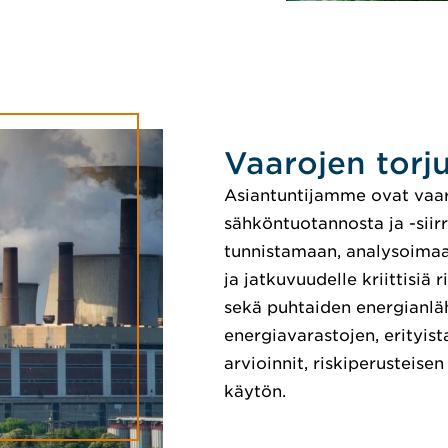
Vaarojen torju
Asiantuntijamme ovat vaar
sähköntuotannosta ja -siir
tunnistamaan, analysoimaan
ja jatkuvuudelle kriittisiä
sekä puhtaiden energianlä
energiavarastojen, erityi
arvioinnit, riskiperusteise
käytön.