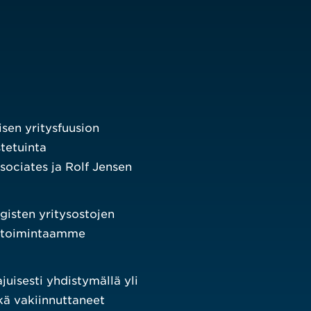
isen yritysfuusion
tetuinta
sociates ja Rolf Jensen
gisten yritysostojen
ä toimintaamme
isesti yhdistymällä yli
ekä vakiinnuttaneet