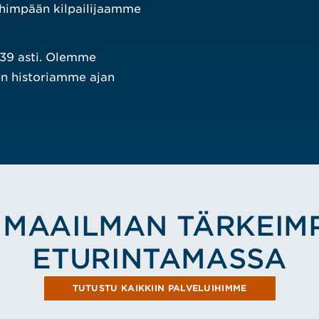
himpään kilpailijaamme
939 asti. Olemme
sen historiamme ajan
 MAAILMAN TÄRKEIM
ETURINTAMASSA
TUTUSTU KAIKKIIN PALVELUIHIMME