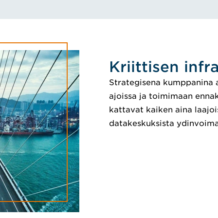
Kriittisen inf
Strategisena kumppanina 
ajoissa ja toimimaan enna
kattavat kaiken aina laajoi
datakeskuksista ydinvoimalo