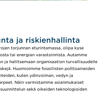
nta ja riskienhallinta
ojen torjunnan eturintamassa, olipa kyse
rosta tai energian varastoinnista. Autamme
 ja hallitsemaan organisaation turvallisuudelle
 riskejä. Huomioimme fossiilisten polttoaineiden
hteiden, kuten ydinvoiman, vedyn ja
starpeet. Näin varmistamme asianmukaiset
n suunnittelun sekä oikeiden teknologioiden