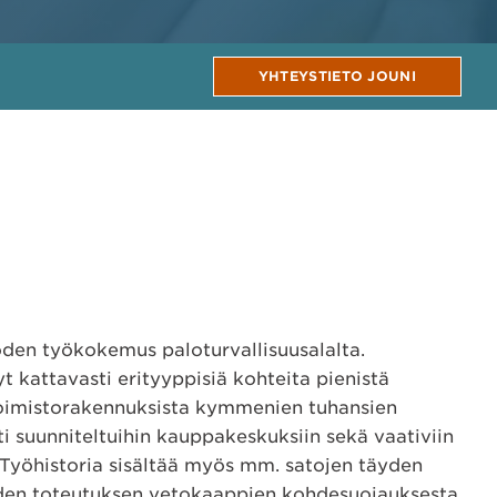
YHTEYSTIETO JOUNI
oden työkokemus paloturvallisuusalalta.
yt kattavasti erityyppisiä kohteita pienistä
toimistorakennuksista kymmenien tuhansien
ti suunniteltuihin kauppakeskuksiin sekä vaativiin
. Työhistoria sisältää myös mm. satojen täyden
den toteutuksen vetokaappien kohdesuojauksesta