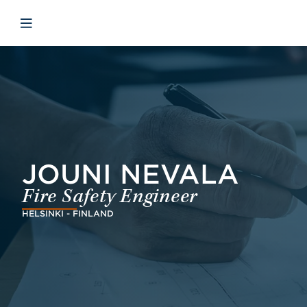
Skip to main content
Skip to menu
Skip to footer
Avaa mobiilinavigaatio
JOUNI NEVALA
Fire Safety Engineer
HELSINKI - FINLAND