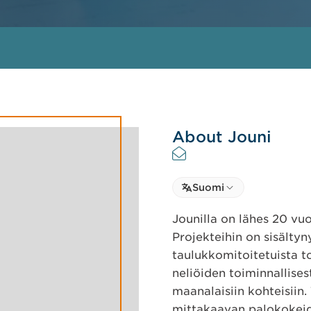
About Jouni
Select language
Suomi
Select Language
Jounilla on lähes 20 vu
Projekteihin on sisältyn
taulukkomitoitetuista 
neliöiden toiminnallises
maanalaisiin kohteisiin
mittakaavan palokokei