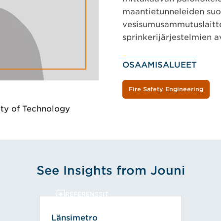
maantietunneleiden suo
vesisumusammutuslaittei
sprinkerijärjestelmien av
OSAAMISALUEET
Fire Safety Engineering
ity of Technology
See Insights from Jouni
REFERENSSIT
Länsimetro