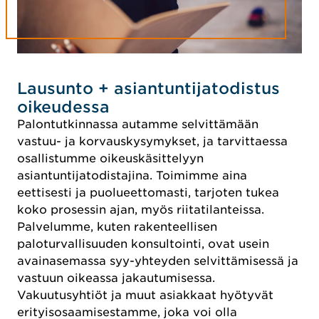
Lausunto + asiantuntijatodistus
oikeudessa
Palontutkinnassa autamme selvittämään
vastuu- ja korvauskysymykset, ja tarvittaessa
osallistumme oikeuskäsittelyyn
asiantuntijatodistajina. Toimimme aina
eettisesti ja puolueettomasti, tarjoten tukea
koko prosessin ajan, myös riitatilanteissa.
Palvelumme, kuten rakenteellisen
paloturvallisuuden konsultointi, ovat usein
avainasemassa syy-yhteyden selvittämisessä ja
vastuun oikeassa jakautumisessa.
Vakuutusyhtiöt ja muut asiakkaat hyötyvät
erityisosaamisestamme, joka voi olla