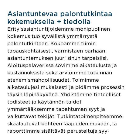
Asiantuntevaa palontutkintaa
kokemuksella + tiedolla
Erityisasiantuntijoidemme monipuolinen
kokemus tuo syvällistä ymmärrystä
palontutkintaan. Kokoamme tiimin
tapauskohtaisesti, varmistaen parhaan
asiantuntemuksen juuri sinun tarpeisiisi.
Aloituspalaverissa sovimme aikataulusta ja
kustannuksista sekä arvioimme tutkinnan
etenemismahdollisuudet. Toimimme
aikataulujesi mukaisesti ja pidämme prosessin
täysin läpinäkyvänä. Yhdistämme tieteelliset
todisteet ja käytännön taidot
ymmärtääksemme tapahtuman syyt ja
vaikuttavat tekijät. Tutkintatoimenpiteemme
skaalautuvat kohteen laajuuden mukaan, ja
raporttimme sisältävät perusteltuja syy-