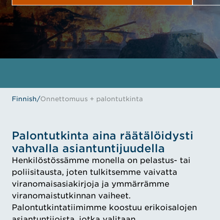
AN
OTA YHTEYTTÄ
TAPAA ASIANTUNTIJAMME
Finnish
/
Onnettomuus + palontutkinta
Palontutkinta aina räätälöidysti
vahvalla asiantuntijuudella
Henkilöstössämme monella on pelastus- tai
poliisitausta, joten tulkitsemme vaivatta
viranomaisasiakirjoja ja ymmärrämme
viranomaistutkinnan vaiheet.
Palontutkintatiimimme koostuu erikoisalojen
asiantuntijoista, jotka valitaan