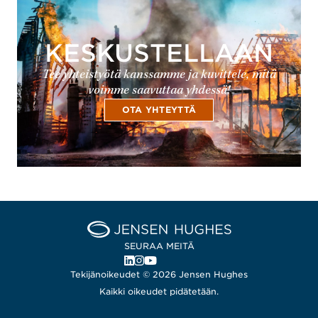
KESKUSTELLAAN
Tee yhteistyötä kanssamme ja kuvittele, mitä
voimme saavuttaa yhdessä!
OTA YHTEYTTÄ
Home Jensen Hughes Finni
SEURAA MEITÄ
, Avautuu uudessa ikkunassa
, Avautuu uudessa ikkunassa
, Avautuu uudessa ikkunassa
Tekijänoikeudet © 2026 Jensen Hughes
Kaikki oikeudet pidätetään.