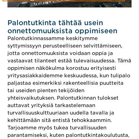
Palontutkinta tähtää usein
onnettomuuksista oppimiseen
Palontutkinnassamme keskitymme
syttymissyyn perusteelliseen selvittämiseen,
jotta onnettomuuksista voidaan oppia ja
vastaavat tilanteet estää tulevaisuudessa. Tämä
oppimisen näkökulma korostuu erityisesti
yritysasiakkaidemme keskuudessa, kun tulipalo
paljastaa esimerkiksi rakenteellisia puutteita
tai useiden pienten tekijöiden
yhteisvaikutuksen. Palontutkinnan tulokset
auttavat yrityksiä tarkastelemaan
turvallisuuskulttuuriaan uudella tavalla ja
kehittämään sitä entistä tehokkaammin.
Tarjoamme myös tukea turvallisuuden
parantamiseksi, kuten palontutkintakoulutusta,