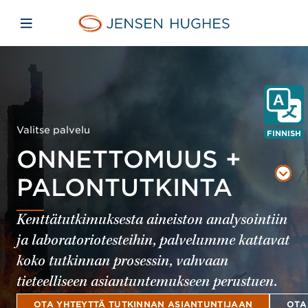
Skip to main content
Skip to menu
Skip to footer
Jensen Hughes Finnish
Avaa mobiilinavigaatio
Valitse palvelu
FINNISH
ONNETTOMUUS +
PALONTUTKINTA
Kenttätutkimuksesta aineiston analysointiin
ja laboratoriotesteihin, palvelumme kattavat
koko tutkinnan prosessin, vahvaan
tieteelliseen asiantuntemukseen perustuen.
OTA YHTEYTTÄ TUTKINNAN ASIANTUNTIJAAN
OTA