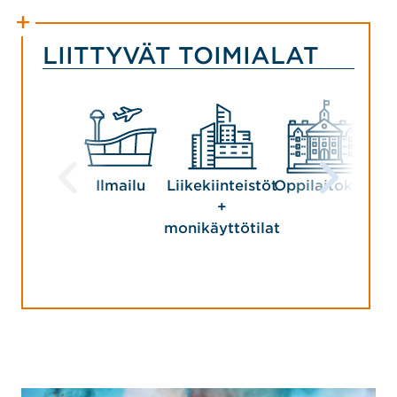
LIITTYVÄT TOIMIALAT
Ilmailu
Liikekiinteistöt
Oppilaitokset
Turv
+
h
monikäyttötilat
va