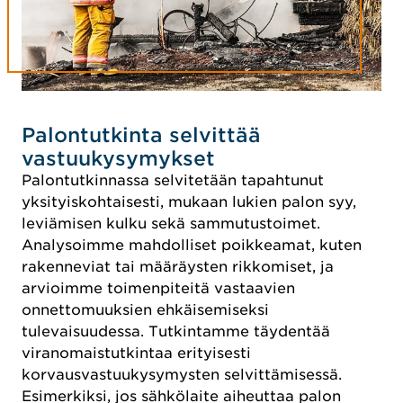
Palontutkinta selvittää
vastuukysymykset
Palontutkinnassa selvitetään tapahtunut
yksityiskohtaisesti, mukaan lukien palon syy,
leviämisen kulku sekä sammutustoimet.
Analysoimme mahdolliset poikkeamat, kuten
rakenneviat tai määräysten rikkomiset, ja
arvioimme toimenpiteitä vastaavien
onnettomuuksien ehkäisemiseksi
tulevaisuudessa. Tutkintamme täydentää
viranomaistutkintaa erityisesti
korvausvastuukysymysten selvittämisessä.
Esimerkiksi, jos sähkölaite aiheuttaa palon