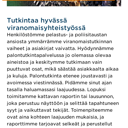
Tutkintaa hyvässä
viranomaisyhteistyössä
Henkilöstömme pelastus- ja poliisitaustan
ansiosta ymmärrämme viranomaistutkinnan
vaiheet ja asiakirjat vaivatta. Hyödynnämme
palontutkintapalvelussa jo olemassa olevaa
aineistoa ja keskitymme tutkimaan vain
puuttuvat osat, mikä säästää asiakkaalta aikaa
ja kuluja. Palontutkinta etenee joustavasti ja
avoimessa viestinnässä. Pidämme sinut ajan
tasalla haluamassasi laajuudessa. Lopuksi
toimitamme kattavan raportin tai lausunnon,
joka perustuu näyttöön ja selittää tapahtuneen
syyt ja vaikuttavat tekijät. Toimenpiteemme
ovat aina kohteen laajuuden mukaisia, ja
raporttimme tarjoavat selkeät ja perustellut