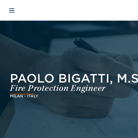
Skip to main content
Skip to menu
Skip to footer
Avaa mobiilinavigaatio
PAOLO BIGATTI, M.S
Fire Protection Engineer
MILAN - ITALY