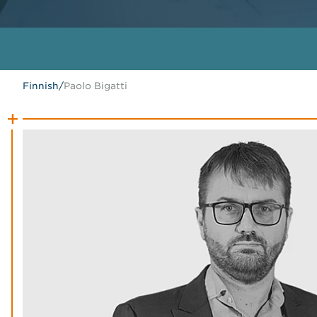
Finnish
/
Paolo Bigatti