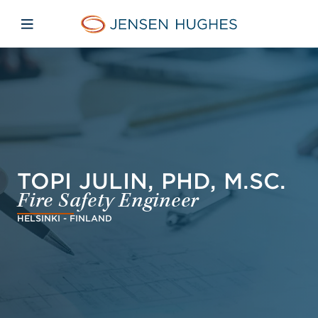
Skip to main content
Skip to menu
Skip to footer
Jensen Hughes Finnish
Avaa mobiilinavigaatio
TOPI JULIN, PHD, M.SC.
Fire Safety Engineer
HELSINKI - FINLAND