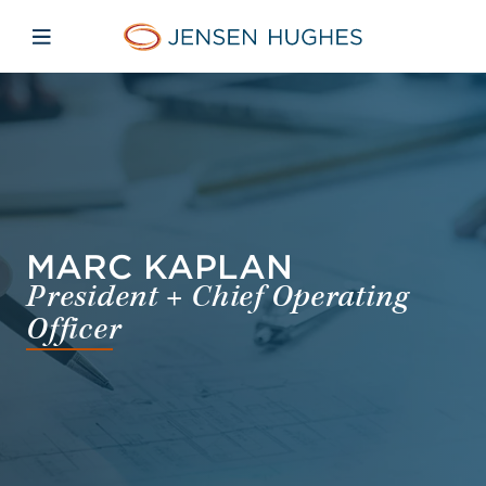
Skip to main content
Skip to menu
Skip to footer
Jensen Hughes Finnish
Avaa mobiilinavigaatio
MARC KAPLAN
President + Chief Operating
Officer