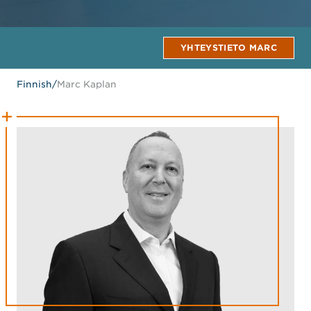
YHTEYSTIETO MARC
Finnish
/
Marc Kaplan