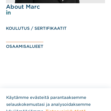
About Marc
KOULUTUS / SERTIFIKAATIT
OSAAMISALUEET
Käytämme evästeitä parantaaksemme
Home Jensen Hughes Finni
selauskokemustasi ja analysoidaksemme
SEURAA MEITÄ