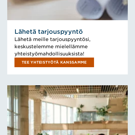
Lähetä tarjouspyyntö
Lähetä meille tarjouspyyntösi,
keskustelemme mielellämme
yhteistyömahdollisuuksista!
TEE YHTEISTYÖTÄ KANSSAMME