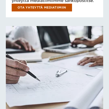
yhteyttä mediatiimiimme sähköpostitse.
OTA YHTEYTTÄ MEDIATIIMIIN