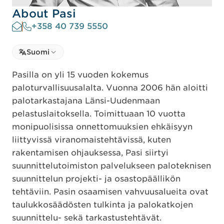
About Pasi
+358 40 739 5550
Select language
Suomi
Select Language
Pasilla on yli 15 vuoden kokemus
paloturvallisuusalalta. Vuonna 2006 hän aloitti
palotarkastajana Länsi-Uudenmaan
pelastuslaitoksella. Toimittuaan 10 vuotta
monipuolisissa onnettomuuksien ehkäisyyn
liittyvissä viranomaistehtävissä, kuten
rakentamisen ohjauksessa, Pasi siirtyi
suunnittelutoimiston palvelukseen paloteknisen
suunnittelun projekti- ja osastopäällikön
tehtäviin. Pasin osaamisen vahvuusalueita ovat
taulukkosäädösten tulkinta ja palokatkojen
suunnittelu- sekä tarkastustehtävät.