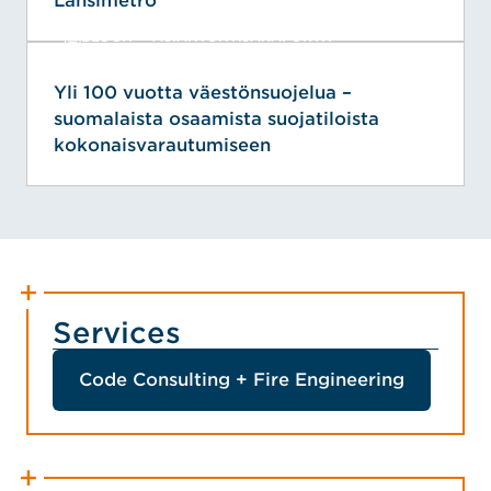
Länsimetro
BLOGIT + ASIANTUNTIJARAPORTIT
Yli 100 vuotta väestönsuojelua –
suomalaista osaamista suojatiloista
kokonaisvarautumiseen
Services
Code Consulting + Fire Engineering