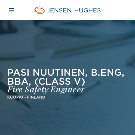
Skip to main content
Skip to menu
Skip to footer
Jensen Hughes Finnish
Avaa mobiilinavigaatio
PASI NUUTINEN, B.ENG,
BBA, (CLASS V)
Fire Safety Engineer
KUOPIO - FINLAND