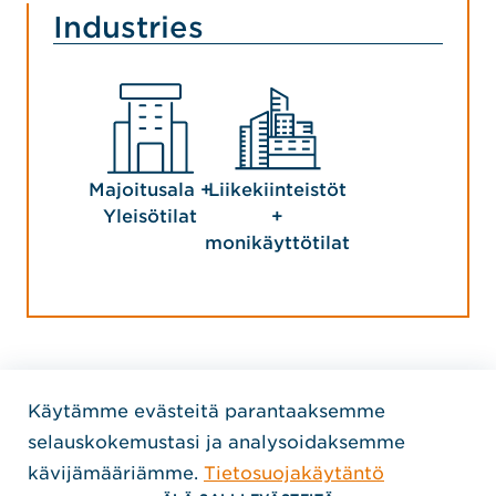
Industries
Majoitusala +
Liikekiinteistöt
Yleisötilat
+
monikäyttötilat
Käytämme evästeitä parantaaksemme
Home Jensen Hughes Finni
selauskokemustasi ja analysoidaksemme
SEURAA MEITÄ
kävijämääriämme.
Tietosuojakäytäntö
, Avautuu uudessa ikkunassa
, Avautuu uudessa ikkunassa
, Avautuu uudessa ikkunassa
Tekijänoikeudet © 2026 Jensen Hughes