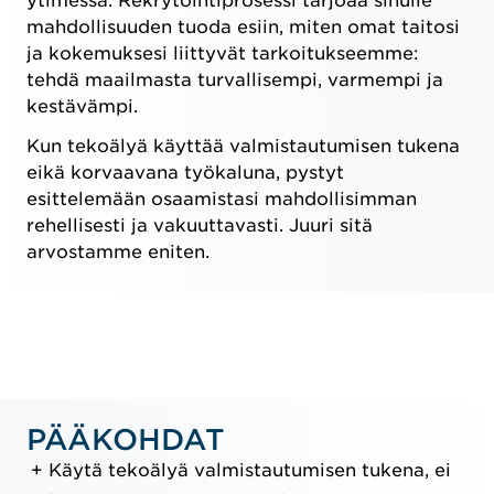
ytimessä. Rekrytointiprosessi tarjoaa sinulle
mahdollisuuden tuoda esiin, miten omat taitosi
ja kokemuksesi liittyvät tarkoitukseemme:
tehdä maailmasta turvallisempi, varmempi ja
kestävämpi.
Kun tekoälyä käyttää valmistautumisen tukena
eikä korvaavana työkaluna, pystyt
esittelemään osaamistasi mahdollisimman
rehellisesti ja vakuuttavasti. Juuri sitä
arvostamme eniten.
PÄÄKOHDAT
Käytä tekoälyä valmistautumisen tukena, ei