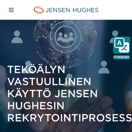
Skip to main content
Skip to menu
Skip to footer
Jensen Hughes Finnish
Avaa mobiilinavigaatio
FINNISH
TEKÖÄLYN
VASTUULLINEN
KÄYTTÖ JENSEN
HUGHESIN
REKRYTOINTIPROSESS