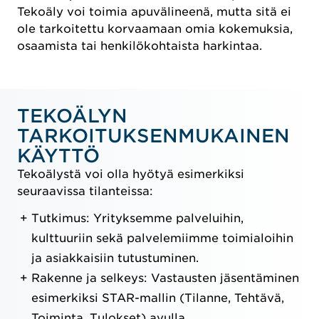
Tekoäly voi toimia apuvälineenä, mutta sitä ei
ole tarkoitettu korvaamaan omia kokemuksia,
osaamista tai henkilökohtaista harkintaa.
TEKOÄLYN
TARKOITUKSENMUKAINEN
KÄYTTÖ
Tekoälystä voi olla hyötyä esimerkiksi
seuraavissa tilanteissa:
Tutkimus: Yrityksemme palveluihin,
kulttuuriin sekä palvelemiimme toimialoihin
ja asiakkaisiin tutustuminen.
Rakenne ja selkeys: Vastausten jäsentäminen
esimerkiksi STAR-mallin (Tilanne, Tehtävä,
Toiminta, Tulokset) avulla.