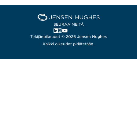
Home Jensen Hughes Finni
SEURAA MEITÄ
, Avautuu uudessa ikkunassa
, Avautuu uudessa ikkunassa
, Avautuu uudessa ikkunassa
Tekijänoikeudet © 2026 Jensen Hughes
Kaikki oikeudet pidätetään.