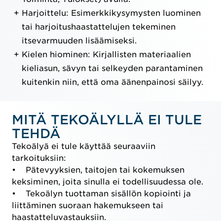
Harjoittelu: Esimerkkikysymysten luominen
tai harjoitushaastattelujen tekeminen
itsevarmuuden lisäämiseksi.
Kielen hiominen: Kirjallisten materiaalien
kieliasun, sävyn tai selkeyden parantaminen
kuitenkin niin, että oma äänenpainosi säilyy.
MITÄ TEKOÄLYLLÄ EI TULE
TEHDÄ
Tekoälyä ei tule käyttää seuraaviin
tarkoituksiin:
• Pätevyyksien, taitojen tai kokemuksen
keksiminen, joita sinulla ei todellisuudessa ole.
• Tekoälyn tuottaman sisällön kopiointi ja
liittäminen suoraan hakemukseen tai
haastatteluvastauksiin.