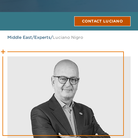
CONTACT LUCIANO
Middle East
/
Experts
/
Luciano Nigro