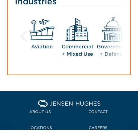
Industries
Aviation
Commercial
Government
Ho
+ Mixed Use
+ Defence
En
Home Jensen Hughes Midd
ABOUT US
CONTACT
LOCATIONS
CAREERS