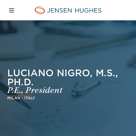
Skip to main content
Skip to menu
Skip to footer
Jensen Hughes Middle Eas
Open mobile navigation
LUCIANO NIGRO, M.S.,
PH.D.
P.E., President
MILAN - ITALY