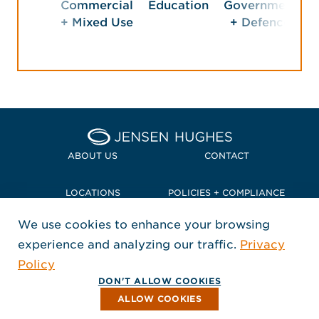
Commercial
Education
Government
H
+ Mixed Use
+ Defence
Home Jensen Hughes Pacif
ABOUT US
CONTACT
LOCATIONS
POLICIES + COMPLIANCE
We use cookies to enhance your browsing
TERMS + CONDITIONS
experience and analyzing our traffic.
Privacy
FOLLOW US
Policy
, Opens in a new window
, Opens in a new window
, Opens in a new window
Copyright © 2026 Jensen Hughes
DON'T ALLOW COOKIES
All rights reserved.
ALLOW COOKIES