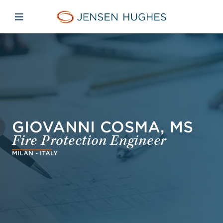
Skip to main content
Skip to menu
Skip to footer
Jensen Hughes Pacific
Open mobile navigation
GIOVANNI COSMA, MS
Fire Protection Engineer
MILAN - ITALY