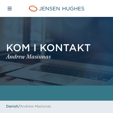
Skip to main content
Skip to menu
Skip to footer
Jensen Hughes Danish
Åbn mobilnavigation
KOM I KONTAKT
Andrew Masiunas
Danish
/
Andrew Masiunas