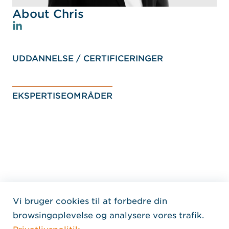
About Chris
UDDANNELSE / CERTIFICERINGER
EKSPERTISEOMRÅDER
Vi bruger cookies til at forbedre din
Home Jensen Hughes Dani
browsingoplevelse og analysere vores trafik.
FØLG OS