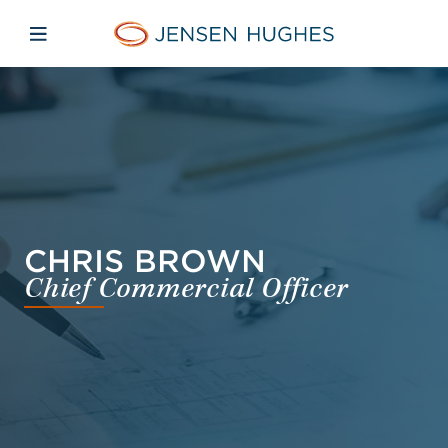
Skip to main content
Skip to menu
Skip to footer
Jensen Hughes Danish
Åbn mobilnavigation
CHRIS BROWN
Chief Commercial Officer