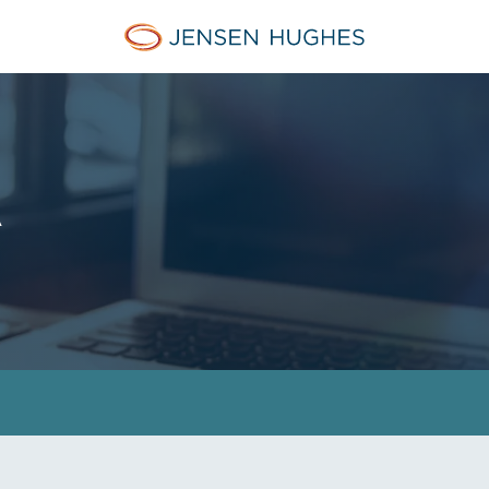
Jensen Hughes French
Ä