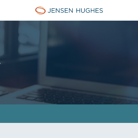
Jensen Hughes French
Ä