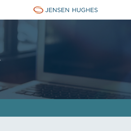
Jensen Hughes French
Ä