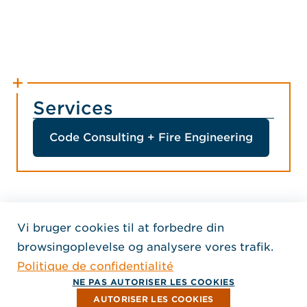
Services
Code Consulting + Fire Engineering
Vi bruger cookies til at forbedre din
Home Jensen Hughes Fren
browsingoplevelse og analysere vores trafik.
SEURAA MEITÄ
Politique de confidentialité
, Aukeaa uuteen ikkunaan
, Aukeaa uuteen ikkunaan
, Aukeaa uuteen ikkunaan
Tekijänoikeus © 2026 Jensen Hughes
NE PAS AUTORISER LES COOKIES
Kaikki oikeudet pidätetään.
AUTORISER LES COOKIES