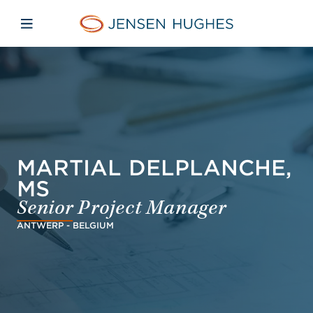
Skip to main content
Skip to menu
Skip to footer
Jensen Hughes French
Avaa mobiilinavigaatio
MARTIAL DELPLANCHE,
MS
Senior Project Manager
ANTWERP - BELGIUM