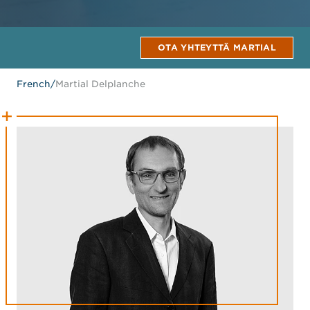
OTA YHTEYTTÄ MARTIAL
French
/
Martial Delplanche