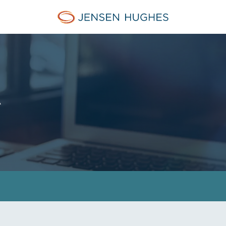
Jensen Hughes French
Ä