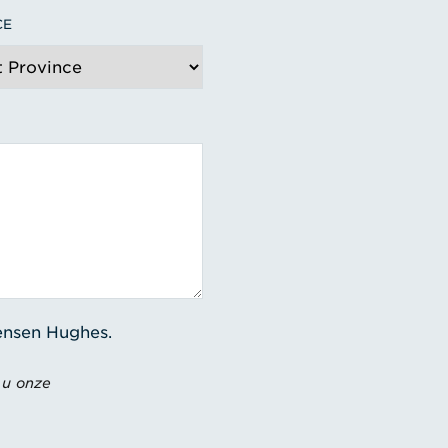
CE
Jensen Hughes.
 u onze