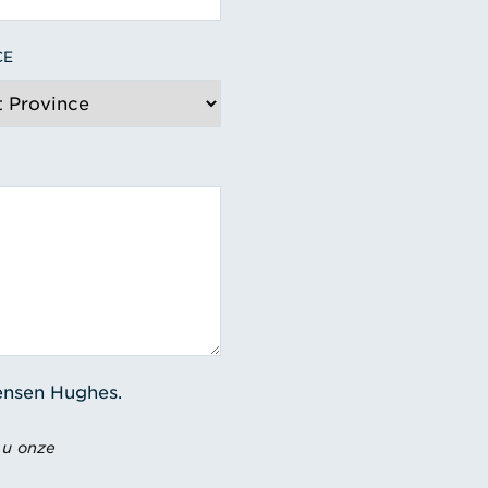
CE
Jensen Hughes.
 u onze