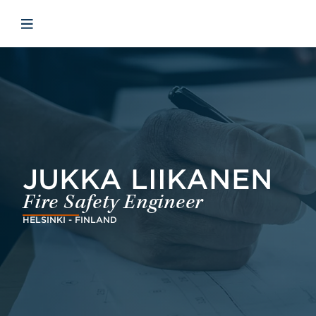
Skip to main content
Skip to menu
Skip to footer
Open mobile navigation
JUKKA LIIKANEN
Fire Safety Engineer
HELSINKI - FINLAND