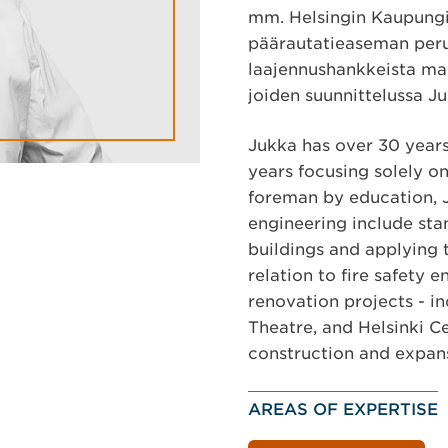
mm. Helsingin Kaupungin
päärautatieaseman peru
laajennushankkeista ma
joiden suunnittelussa J
Jukka has over 30 years
years focusing solely on
foreman by education, Ju
engineering include stan
buildings and applying t
relation to fire safety 
renovation projects - in
Theatre, and Helsinki Ce
construction and expans
AREAS OF EXPERTISE