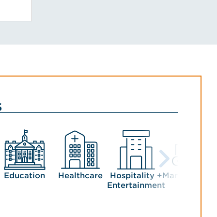
s
Education
Healthcare
Hospitality +
Manufacturin
Entertainment