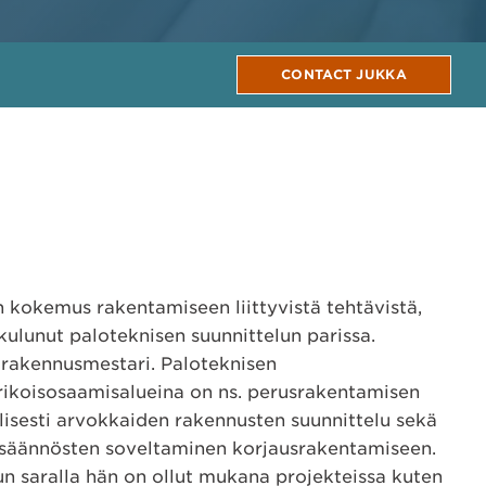
CONTACT JUKKA
n kokemus rakentamiseen liittyvistä tehtävistä,
 kulunut paloteknisen suunnittelun parissa.
 rakennusmestari. Paloteknisen
rikoisosaamisalueina on ns. perusrakentamisen
llisesti arvokkaiden rakennusten suunnittelu sekä
 säännösten soveltaminen korjausrakentamiseen.
un saralla hän on ollut mukana projekteissa kuten