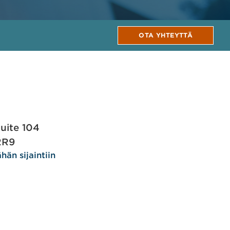
OTA YHTEYTTÄ
uite 104
2R9
hän sijaintiin