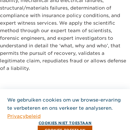
liability, mechanical and electrical failures,
structural/materials failures, determination of
compliance with insurance policy conditions, and
expert witness services. We apply the scientific
method through our expert team of scientists,
forensic engineers, and expert investigators to
understand in detail the ‘what, why and who’, that
permits the pursuit of recovery, validates a
legitimate claim, repudiates fraud or allows defense
of a liability.
We gebruiken cookies om uw browse-ervaring
Home Jensen Hughes Dutc
te verbeteren en ons verkeer te analyseren.
VOLG ONS
Privacybeleid
, Opent in een nieuw venster
, Opent in een nieuw venster
, Opent in een nieuw venst
Auteursrecht © 2026 Jensen Hughes
COOKIES NIET TOESTAAN
Alle rechten voorbehouden.