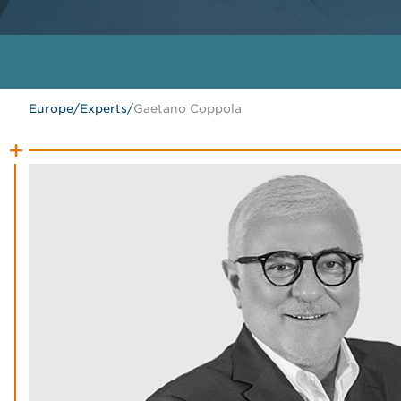
Europe
/
Experts
/
Gaetano Coppola