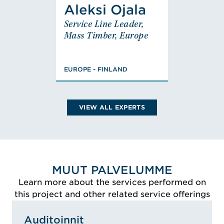
Aleksi Ojala
Aleksi Ojala
Service Line Leader,
Service Line Leader,
Mass Timber, Europe
Mass Timber, Europe
EUROPE - FINLAND
Masters of Science,
EUROPE - FINLAND
Civil Engineering,
FISE Designer of
Fire Safety (class
PV)
VIEW ALL EXPERTS
VIEW ALEKSI'S BIO
MUUT PALVELUMME
Learn more about the services performed on
this project and other related service offerings
Auditoinnit