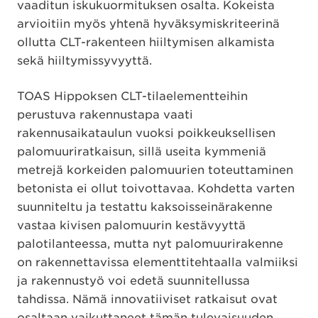
vaaditun iskukuormituksen osalta. Kokeista
arvioitiin myös yhtenä hyväksymiskriteerinä
ollutta CLT-rakenteen hiiltymisen alkamista
sekä hiiltymissyvyyttä.
TOAS Hippoksen CLT-tilaelementteihin
perustuva rakennustapa vaati
rakennusaikataulun vuoksi poikkeuksellisen
palomuuriratkaisun, sillä useita kymmeniä
metrejä korkeiden palomuurien toteuttaminen
betonista ei ollut toivottavaa. Kohdetta varten
suunniteltu ja testattu kaksoisseinärakenne
vastaa kivisen palomuurin kestävyyttä
palotilanteessa, mutta nyt palomuurirakenne
on rakennettavissa elementtitehtaalla valmiiksi
ja rakennustyö voi edetä suunnitellussa
tahdissa. Nämä innovatiiviset ratkaisut ovat
osaltaan vaikuttaneet tämän tulevaisuuden