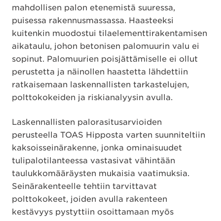
mahdollisen palon etenemistä suuressa,
puisessa rakennusmassassa. Haasteeksi
kuitenkin muodostui tilaelementtirakentamisen
aikataulu, johon betonisen palomuurin valu ei
sopinut. Palomuurien poisjättämiselle ei ollut
perustetta ja näinollen haastetta lähdettiin
ratkaisemaan laskennallisten tarkastelujen,
polttokokeiden ja riskianalyysin avulla.
Laskennallisten palorasitusarvioiden
perusteella TOAS Hipposta varten suunniteltiin
kaksoisseinärakenne, jonka ominaisuudet
tulipalotilanteessa vastasivat vähintään
taulukkomääräysten mukaisia vaatimuksia.
Seinärakenteelle tehtiin tarvittavat
polttokokeet, joiden avulla rakenteen
kestävyys pystyttiin osoittamaan myös