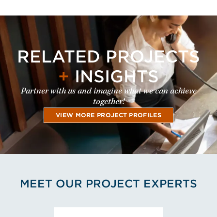
RELATED PROJECTS
+
INSIGHTS
Partner with us and imagine what we can achieve
together!
VIEW MORE PROJECT PROFILES
MEET OUR PROJECT EXPERTS
View Aleksi Ojala's Profile