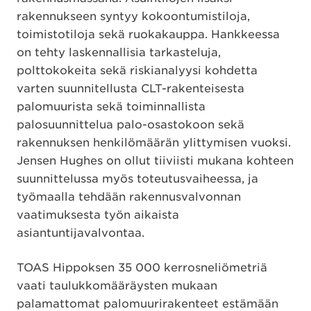
rakennukseen syntyy kokoontumistiloja,
toimistotiloja sekä ruokakauppa. Hankkeessa
on tehty laskennallisia tarkasteluja,
polttokokeita sekä riskianalyysi kohdetta
varten suunnitellusta CLT-rakenteisesta
palomuurista sekä toiminnallista
palosuunnittelua palo-osastokoon sekä
rakennuksen henkilömäärän ylittymisen vuoksi.
Jensen Hughes on ollut tiiviisti mukana kohteen
suunnittelussa myös toteutusvaiheessa, ja
työmaalla tehdään rakennusvalvonnan
vaatimuksesta työn aikaista
asiantuntijavalvontaa.
TOAS Hippoksen 35 000 kerrosneliömetriä
vaati taulukkomääräysten mukaan
palamattomat palomuurirakenteet estämään